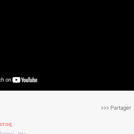
>>> Partager
ecroq
Twitter
Site