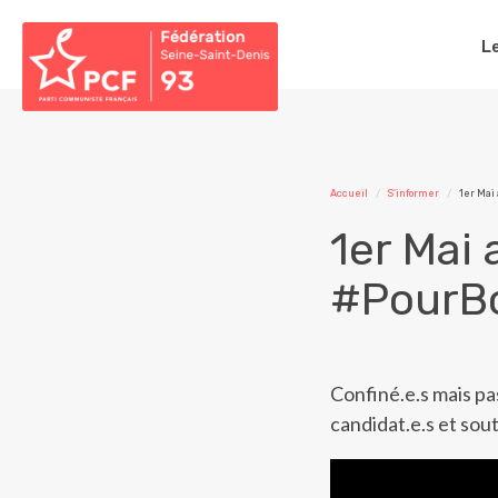
L
Accueil
S'informer
1er Mai
1er Mai 
#PourB
Confiné.e.s mais pas
candidat.e.s et sou