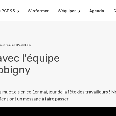
e PCF 93
S'informer
S'équiper
Agenda
C
 avec l'équipe #PourBobigny
avec l'équipe
obigny
 muet.e.s en ce 1er mai, jour de la fête des travailleurs ! N
tiens ont un message à faire passer