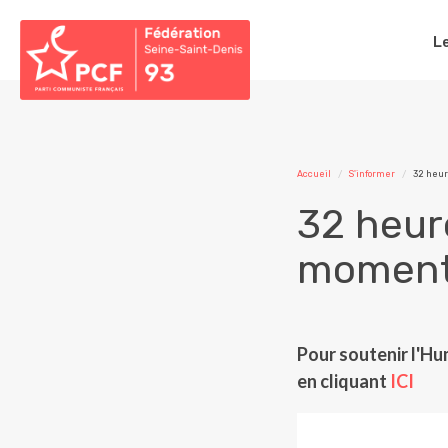
L
Accueil
S'informer
32 heur
32 heures
momen
Pour soutenir l'Hu
en cliquant
ICI