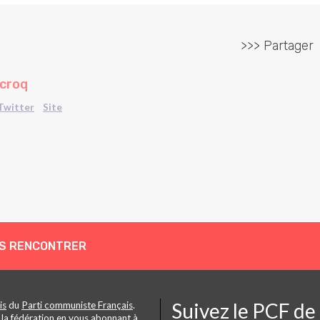
>>> Partager
ecroq
Twitter
Site
S RENCONTRER
Suivez le PCF de
is
du
Parti communiste Français
.
 la fédération en vous abonnant à