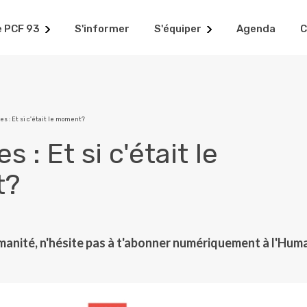
e PCF 93
S'informer
S'équiper
Agenda
C
es : Et si c'était le moment?
 : Et si c'était le
t?
manité, n'hésite pas à t'abonner numériquement à l'Hum