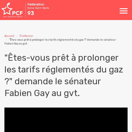
Toggle
navigation
Accueil
S'informer
"Êtes-vous prêt à prolonger les tarifs réglementés du gaz ?" demande le sénateur
Fabien Gay au gvt.
"Êtes-vous prêt à prolonger
les tarifs réglementés du gaz
?" demande le sénateur
Fabien Gay au gvt.