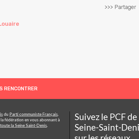
>>> Partager
Louaire
S RENCONTRER
Suivez le PCF de
is
du
Parti communiste Français
.
 la fédération en vous abonnant à
Seine-Saint-Den
toute la Seine Saint-Denis
.
sur les réseaux