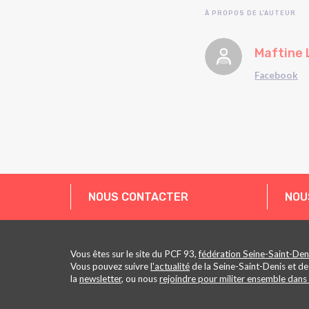
À PROPOS DE L'AUTEUR
Maftine 
Facebook
NOUS CONTACTER
NOU
Vous êtes sur le site du PCF 93,
fédération Seine-Saint-Den
Vous pouvez suivre
l'actualité
de la Seine-Saint-Denis et de
la
newsletter
, ou nous
rejoindre pour militer ensemble dans 