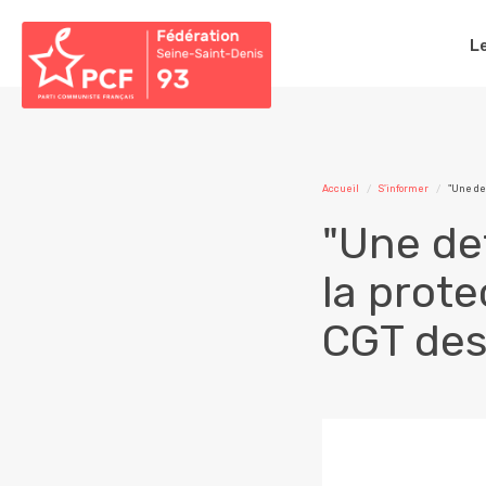
L
Accueil
S'informer
"Une de
"Une de
la prote
CGT des