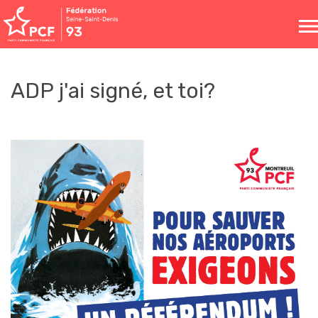
Toggle
naviga
ADP j'ai signé, et toi?