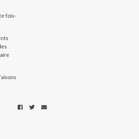
te fois-
ents
des
aire
faisons