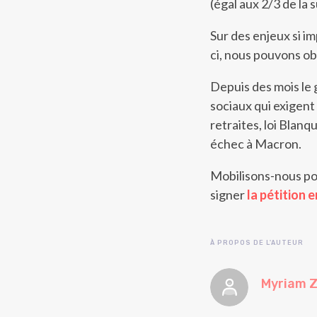
(égal aux 2/3 de la 
Sur des enjeux si i
ci, nous pouvons o
Depuis des mois le
sociaux qui exigent
retraites, loi Blan
échec à Macron.
Mobilisons-nous pou
signer
la pétition e
À PROPOS DE L'AUTEUR
Myriam Z