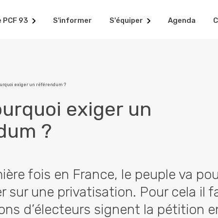
e PCF 93
S'informer
S'équiper
Agenda
C
ourquoi exiger un référendum ?
ourquoi exiger un
dum ?
ière fois en France, le peuple va pou
 sur une privatisation. Pour cela il f
ions d’électeurs signent la pétition e