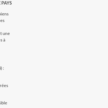
E PAYS
biens
les
st une
s à
) :
trées
ible