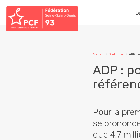
L
Accueil
S'informer
ADP : p
ADP : p
référen
Pour la prem
se prononcer
que 4,7 mill