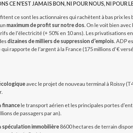
NS CE N'EST JAMAIS BON, NI POUR NOUS, NI POUR L
fitent ce sont les actionnaires qui rachètent à bas prix les 
 un
maximum de profit sur notre dos
. On le voit bien avec 
rifs de l’électricité (+ 50% en 10 ans). Les privatisations en
 des
dizaines de milliers de suppression d’emplois
. ADP e
qui rapporte de l’argent à la France (175 millions d’€ versé
écologique
avec le projet de nouveau terminal à Roissy (T4
r.
a
finance
le transport aérien et les principales portes d’en
llions de passagers par an).
a
spéculation immobilière
8600 hectares de terrain dispon