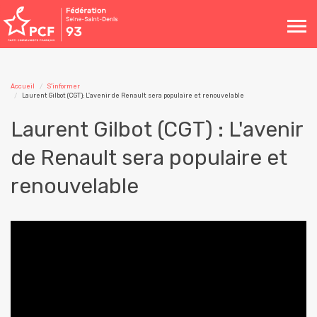
Toggle
navigation
Accueil
S'informer
Laurent Gilbot (CGT): L'avenir de Renault sera populaire et renouvelable
Laurent Gilbot (CGT) : L'avenir
de Renault sera populaire et
renouvelable