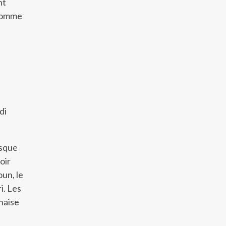
nt
 comme
di
asque
oir
oun, le
i. Les
anaise