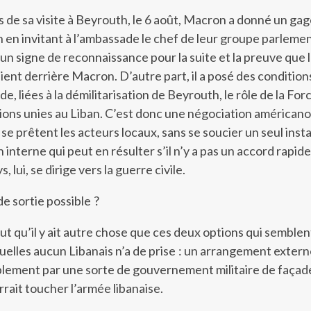
 de sa visite à Beyrouth, le 6 août, Macron a donné un ga
 en invitant à l’ambassade le chef de leur groupe parlemen
 un signe de reconnaissance pour la suite et la preuve que 
ient derrière Macron. D’autre part, il a posé des condition
de, liées à la démilitarisation de Beyrouth, le rôle de la For
ions unies au Liban. C’est donc une négociation américano
 se prêtent les acteurs locaux, sans se soucier un seul inst
n interne qui peut en résulter s’il n’y a pas un accord rapi
, lui, se dirige vers la guerre civile.
de sortie possible ?
aut qu’il y ait autre chose que ces deux options qui semblen
quelles aucun Libanais n’a de prise : un arrangement extern
blement par une sorte de gouvernement militaire de façad
rait toucher l’armée libanaise.