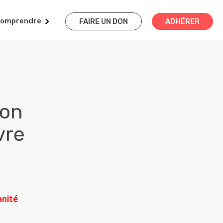
omprendre
FAIRE UN DON
ADHÉRER
ion
vre
anité