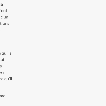
sa
 font
sé un
itions
.
 qu’ils
tat
es
les
e qu’il
mme