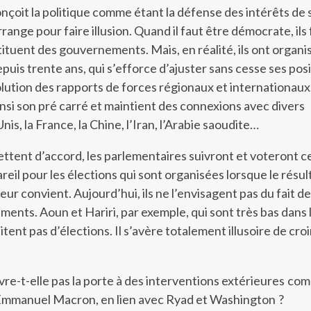
nçoit la politique comme étant la défense des intérêts de 
ange pour faire illusion. Quand il faut être démocrate, ils
tituent des gouvernements. Mais, en réalité, ils ont organi
puis trente ans, qui s’efforce d’ajuster sans cesse ses pos
olution des rapports de forces régionaux et internationaux
si son pré carré et maintient des connexions avec divers
nis, la France, la Chine, l’Iran, l’Arabie saoudite…
mettent d’accord, les parlementaires suivront et voteront ce
reil pour les élections qui sont organisées lorsque le résul
eur convient. Aujourd’hui, ils ne l’envisagent pas du fait d
ents. Aoun et Hariri, par exemple, qui sont très bas dans 
ent pas d’élections. Il s’avère totalement illusoire de croir
vre-t-elle pas la porte à des interventions extérieures co
e d’Emmanuel Macron, en lien avec Ryad et Washington ?