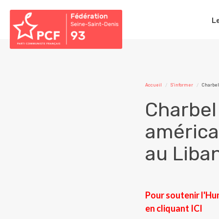
L
Accueil
S'informer
Charbel
Charbel
américa
au Liba
Pour soutenir l'Hu
en cliquant
ICI