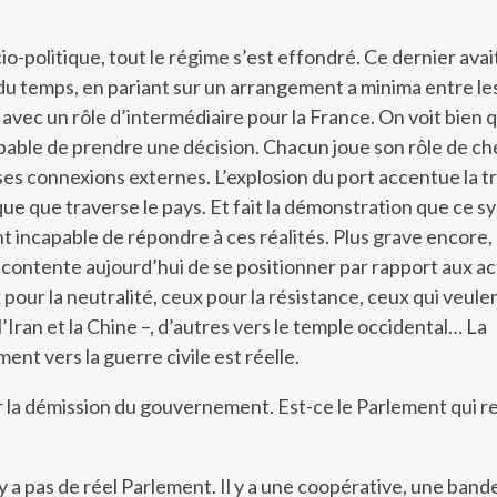
io-politique, tout le régime s’est effondré. Ce dernier avai
du temps, en pariant sur un arrangement a minima entre le
, avec un rôle d’intermédiaire pour la France. On voit bien 
pable de prendre une décision. Chacun joue son rôle de ch
s connexions externes. L’explosion du port accentue la t
ue que traverse le pays. Et fait la démonstration que ce 
t incapable de répondre à ces réalités. Plus grave encore, 
 contente aujourd’hui de se positionner par rapport aux a
x pour la neutralité, ceux pour la résistance, ceux qui veule
 l’Iran et la Chine –, d’autres vers le temple occidental… La
nt vers la guerre civile est réelle.
r la démission du gouvernement. Est-ce le Parlement qui 
’y a pas de réel Parlement. Il y a une coopérative, une bande