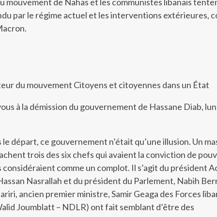
du mouvement de Nahas et les communistes libanais tente
endu par le régime actuel et les interventions extérieures,
Macron.
eur du mouvement Citoyens et citoyennes dans un État
ous à la démission du gouvernement de Hassane Diab, lun
le départ, ce gouvernement n’était qu’une illusion. Un m
achent trois des six chefs qui avaient la conviction de pouv
ls considéraient comme un complot. Il s’agit du président A
assan Nasrallah et du président du Parlement, Nabih Berr
Hariri, ancien premier ministre, Samir Geaga des Forces lib
Walid Joumblatt – NDLR) ont fait semblant d’être des