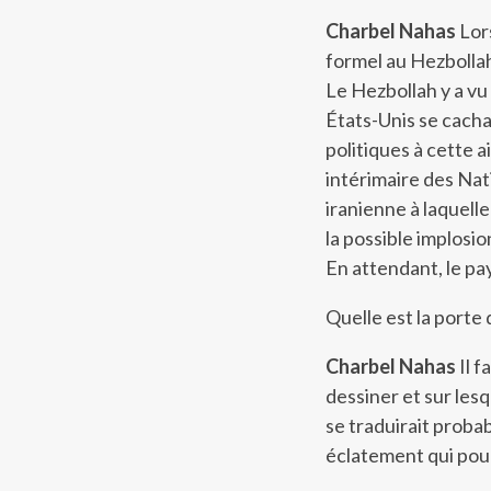
Charbel Nahas
Lors
formel au Hezbollah
Le Hezbollah y a vu
États-Unis se cacha
politiques à cette ai
intérimaire des Nat
iranienne à laquelle
la possible implosio
En attendant, le pays
Quelle est la porte 
Charbel Nahas
Il f
dessiner et sur les
se traduirait proba
éclatement qui pour