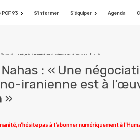
e PCF 93
S'informer
S'équiper
Agenda
C
 Nahas : « Une négociation américano-iranienne est à l’œuvre au Liban »
 Nahas : « Une négociat
no-iranienne est à l’œu
n »
manité, n'hésite pas à t'abonner numériquement à l'Hum