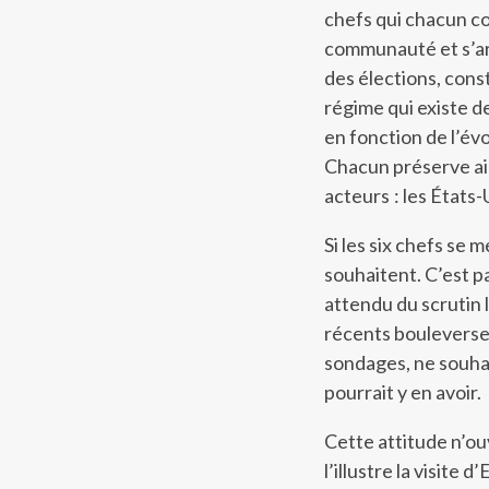
chefs qui chacun co
communauté et s’arr
des élections, cons
régime qui existe de
en fonction de l’év
Chacun préserve ain
acteurs : les États-U
Si les six chefs se 
souhaitent. C’est pa
attendu du scrutin l
récents bouleversem
sondages, ne souhait
pourrait y en avoir.
Cette attitude n’ou
l’illustre la visit