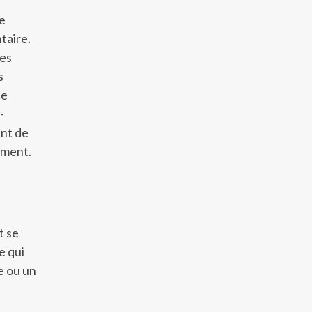
ge
taire.
les
s
ce
-
ant de
dement.
t se
e qui
e ou un