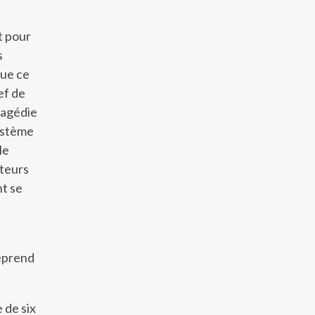
t pour
s
que ce
ef de
ragédie
système
le
cteurs
nt se
reprend
 de six