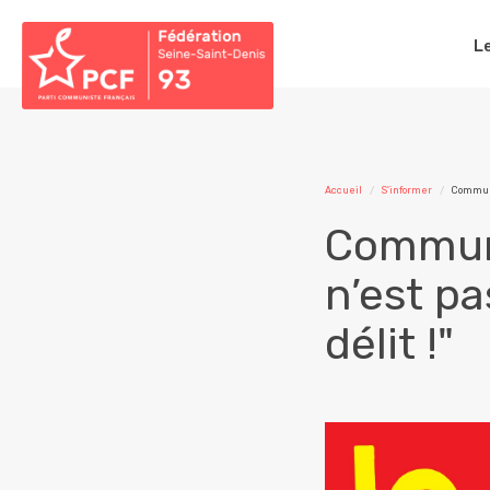
L
Accueil
S'informer
Communi
Communi
n’est pa
délit !"