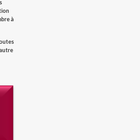
s
tion
mbre à
toutes
 autre