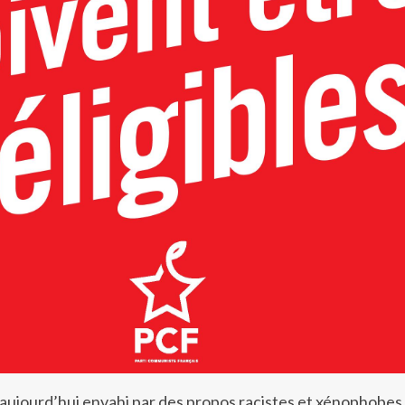
 aujourd’hui envahi par des propos racistes et xénophobes