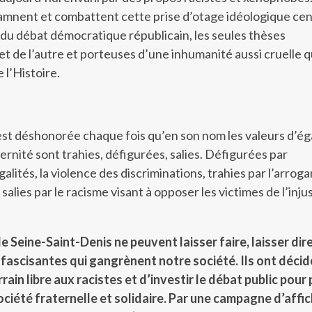
nent et combattent cette prise d’otage idéologique ce
té du débat démocratique républicain, les seules thèses
t de l’autre et porteuses d’une inhumanité aussi cruelle 
 l’Histoire.
t déshonorée chaque fois qu’en son nom les valeurs d’éga
ternité sont trahies, défigurées, salies. Défigurées par
alités, la violence des discriminations, trahies par l’arrog
 salies par le racisme visant à opposer les victimes de l’inju
 Seine-Saint-Denis ne peuvent laisser faire, laisser dire
s fascisantes qui gangrènent notre société. Ils ont décid
rrain libre aux racistes et d’investir le débat public pour
société fraternelle et solidaire. Par une campagne d’affi