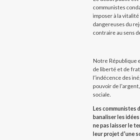
communistes condam
imposer à la vitali
dangereuses du reje
contraire au sens de
Notre République es
de liberté et de fra
l’indécence des inég
pouvoir de l’argent,
sociale.
Les communistes de
banaliser les idée
ne pas laisser le te
leur projet d’une 