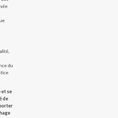
nsée
que
lité,
ance du
stice
 et se
é de
 porter
chage