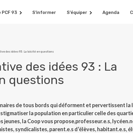
e PCF 93
S'informer
S'équiper
Agenda
C
ive des idées 93 : La laïcité en questions
ive des idées 93 : La
en questions
naires de tous bords qui déforment et pervertissent la l
 stigmatiser la population en particulier celle des quarti
es jeunes, la Coop vous propose,professeur.e.s, lycéen.n
istes, syndicalistes, parent.e.s d’élèves, habitant.e.s, é