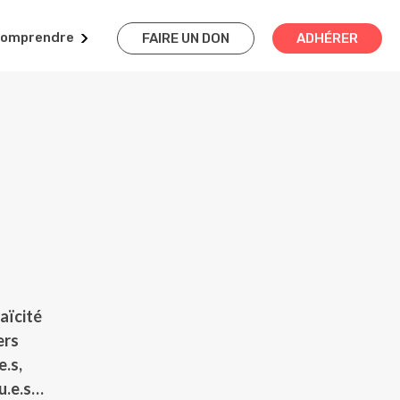
omprendre
FAIRE UN DON
ADHÉRER
aïcité
ers
e.s,
lu.e.s…