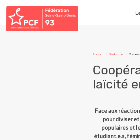
L
Accueil
S'informer
Coopérat
Coopérat
laïcité 
Face aux réaction
pour diviser et
populaires et l
étudiant.e.s, fémin