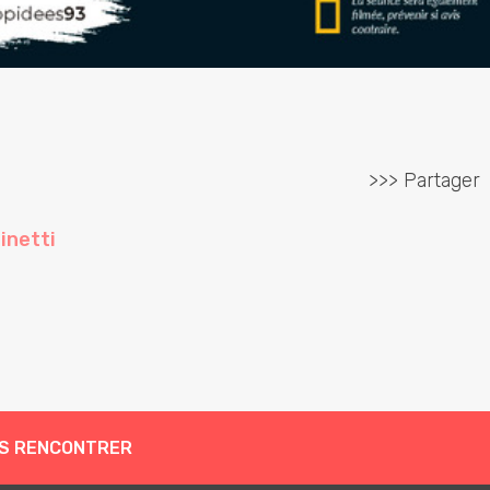
>>> Partager
inetti
S RENCONTRER