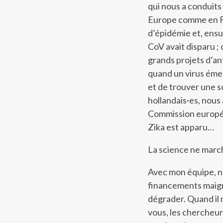
qui nous a conduits
Europe comme en Fr
d’épidémie et, ensui
CoV avait disparu ; 
grands projets d’an
quand un virus éme
et de trouver une s
hollandais·es, nous 
Commission européen
Zika est apparu…
La science ne march
Avec mon équipe, no
financements maigre
dégrader. Quand il m
vous, les chercheur·