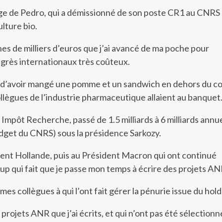
age de Pedro, qui a démissionné de son poste CR1 au CNRS
ulture bio.
nes de milliers d’euros que j’ai avancé de ma poche pour
ngrès internationaux très coûteux.
 d’avoir mangé une pomme et un sandwich en dehors du c
lègues de l’industrie pharmaceutique allaient au banquet
 Impôt Recherche, passé de 1.5 milliards à 6 milliards annu
budget du CNRS) sous la présidence Sarkozy.
dent Hollande, puis au Président Macron qui ont continué
p qui fait que je passe mon temps à écrire des projets AN
 mes collègues à qui l’ont fait gérer la pénurie issue du hold
s projets ANR que j’ai écrits, et qui n’ont pas été sélectionn