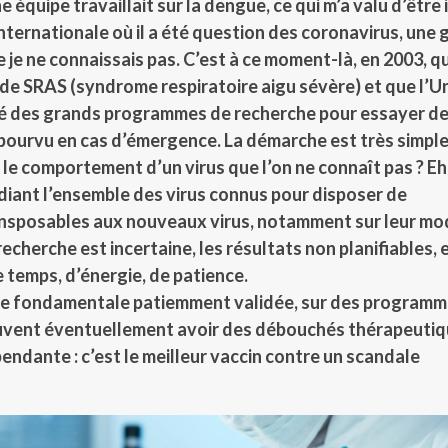
e équipe travaillait sur la dengue, ce qui m’a valu d’être 
nternationale où il a été question des coronavirus, une
e je ne connaissais pas. C’est à ce moment-là, en 2003, q
de SRAS (syndrome respiratoire aigu sévère) et que l’U
é des grands programmes de recherche pour essayer de
épourvu en cas d’émergence. La démarche est très simple 
le comportement d’un virus que l’on ne connaît pas ? Eh 
iant l’ensemble des virus connus pour disposer de
nsposables aux nouveaux virus, notamment sur leur mo
recherche est incertaine, les résultats non planifiables, e
temps, d’énergie, de patience.
he fondamentale patiemment validée, sur des programm
euvent éventuellement avoir des débouchés thérapeutiq
pendante : c’est le meilleur vaccin contre un scandale