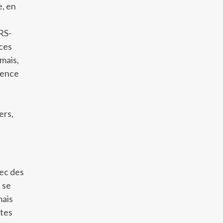
e, en
ARS-
 ces
mais,
gence
ers,
vec des
 se
mais
êtes