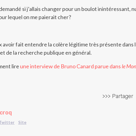
demandé si j’allais changer pour un boulot inintéressant, nu
our lequel on me paierait cher?
 avoir fait entendre la colère légitime très présente dans 
 et de la recherche publique en général.
ent lire
une interview de Bruno Canard parue dans
le Mo
>>> Partager
ecroq
Twitter
Site