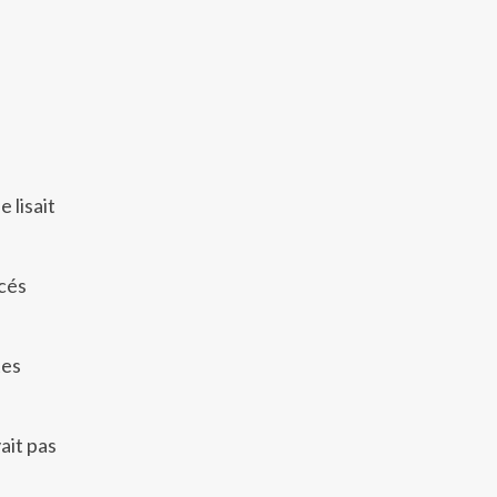
 lisait
cés
tes
ait pas