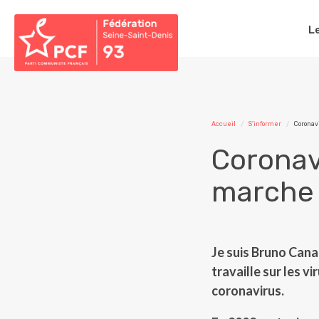
L
Accueil
S'informer
Coronav
Coronavi
marche 
Je suis Bruno Cana
travaille sur les v
coronavirus.