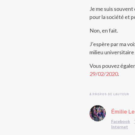
Je me suis souvent 
pour la société et p
Non, en fait.
J’espère par ma voix
milieu universitaire
Vous pouvez égalem
29/02/2020
.
À PROPOS DE L'AUTEUR
Émilie L
Facebook
Internet