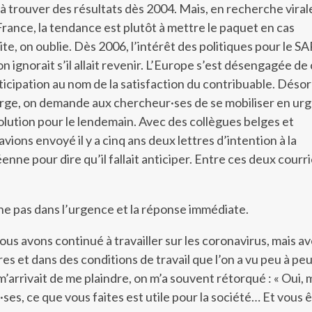
 à trouver des résultats dès 2004. Mais, en recherche viral
ance, la tendance est plutôt à mettre le paquet en cas
te, on oublie. Dès 2006, l’intérêt des politiques pour le S
on ignorait s’il allait revenir. L’Europe s’est désengagée de
ticipation au nom de la satisfaction du contribuable. Désor
rge, on demande aux chercheur·ses de se mobiliser en ur
olution pour le lendemain. Avec des collègues belges et
avions envoyé il y a cinq ans deux lettres d’intention à la
ne pour dire qu’il fallait anticiper. Entre ces deux courri
e pas dans l’urgence et la réponse immédiate.
us avons continué à travailler sur les coronavirus, mais a
s et dans des conditions de travail que l’on a vu peu à peu
’arrivait de me plaindre, on m’a souvent rétorqué : « Oui, 
ses, ce que vous faites est utile pour la société… Et vous 