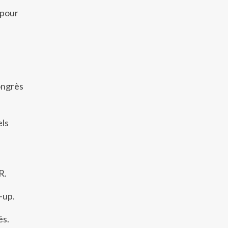
 pour
ongrès
.
els
R.
-up.
és.