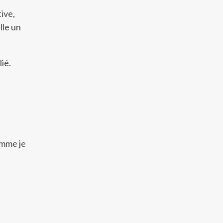
ive,
lle un
lié.
omme je