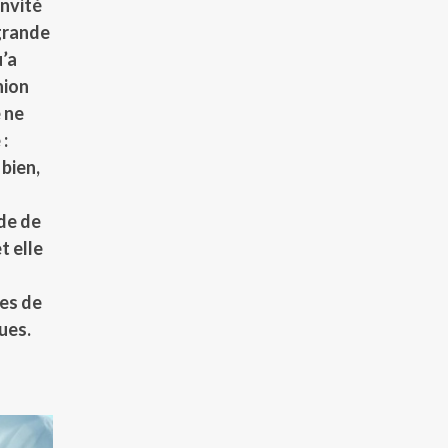
invité
 grande
u’a
nion
 ne
:
bien,
de de
t elle
es de
ues.