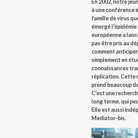
En 2002, notre jeun
à une conférence i
famille de virus qu
émergé l’épidémie 
européenne a lanc
pas être pris au d
comment anticiper 
simplement en étud
connaissances tra
réplication. Cette 
prend beaucoup de 
C’est une recherc
long terme, qui p
Elle est aussi indé
Mediator-bis.