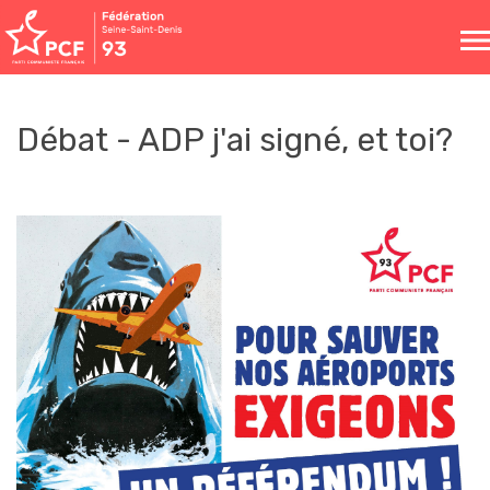
Toggle
naviga
Débat - ADP j'ai signé, et toi?