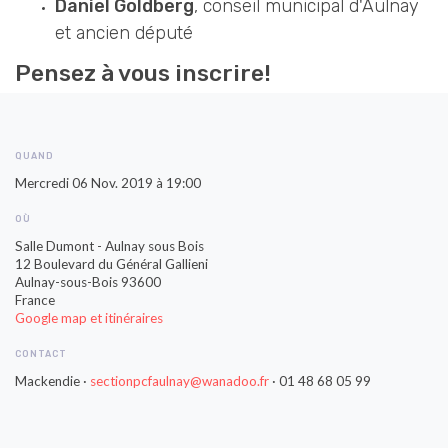
Daniel Goldberg
, conseil municipal d'Aulnay
et ancien député
Pensez à vous inscrire!
QUAND
Mercredi 06 Nov. 2019 à 19:00
OÙ
Salle Dumont - Aulnay sous Bois
12 Boulevard du Général Gallieni
Aulnay-sous-Bois 93600
France
Google map et itinéraires
CONTACT
Mackendie ·
sectionpcfaulnay@wanadoo.fr
· 01 48 68 05 99