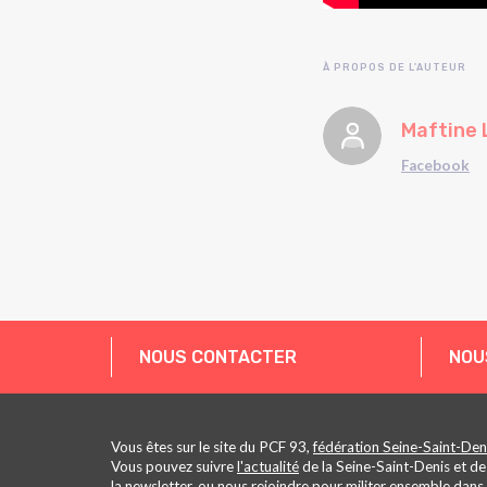
À PROPOS DE L'AUTEUR
Maftine 
Facebook
NOUS CONTACTER
NOU
Vous êtes sur le site du PCF 93,
fédération Seine-Saint-Den
Vous pouvez suivre
l'actualité
de la Seine-Saint-Denis et de
la
newsletter
, ou nous
rejoindre pour militer ensemble dans 