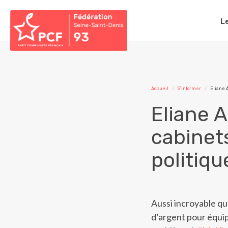
L
Accueil
S'informer
Eliane A
Eliane A
cabinets
politiqu
Aussi incroyable qu
d’argent pour équip