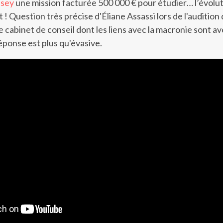
sey
une mission facturée 500 000 € pour étudier… l’évolu
! Question très précise d'Éliane Assassi lors de l'audition
 cabinet de conseil dont les liens avec la macronie sont av
réponse est plus qu'évasive.