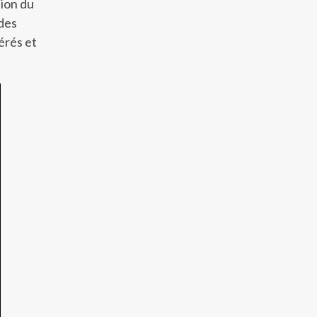
tion du
 des
érés et