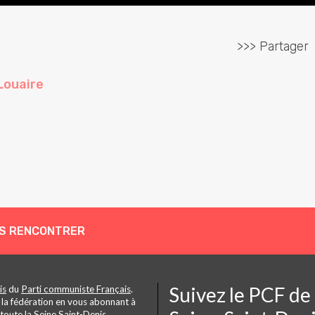
>>> Partager
Louaire
S RENCONTRER
Suivez le PCF de
is
du
Parti communiste Français
.
 la fédération en vous abonnant à
toute la Seine Saint-Denis
.