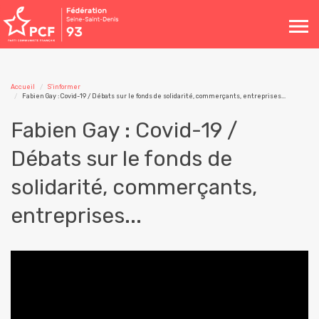
Toggle
navigation
Accueil
S'informer
Fabien Gay : Covid-19 / Débats sur le fonds de solidarité, commerçants, entreprises...
Fabien Gay : Covid-19 /
Débats sur le fonds de
solidarité, commerçants,
entreprises...