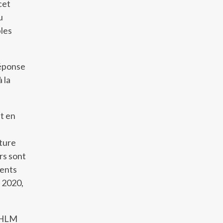
cet
u
bles
réponse
 la
et en
rture
rs sont
ments
 2020,
t HLM