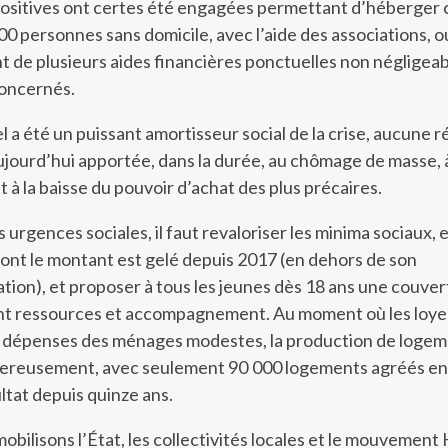
positives ont certes été engagées permettant d’héberger 
00 personnes sans domicile, avec l’aide des associations, o
 de plusieurs aides financières ponctuelles non négligea
oncernés.
el a été un puissant amortisseur social de la crise, aucune 
aujourd’hui apportée, dans la durée, au chômage de masse, à
 à la baisse du pouvoir d’achat des plus précaires.
urgences sociales, il faut revaloriser les minima sociaux, 
 dont le montant est gelé depuis 2017 (en dehors de son
lation), et proposer à tous les jeunes dès 18 ans une couve
ant ressources et accompagnement. Au moment où les loye
e dépenses des ménages modestes, la production de loge
gereusement, avec seulement 90 000 logements agréés en
ltat depuis quinze ans.
obilisons l’État, les collectivités locales et le mouvemen