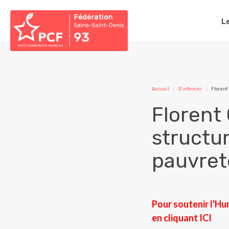
L
Accueil
S'informer
Florent
Florent
structur
pauvret
Pour soutenir l'Hu
en cliquant
ICI