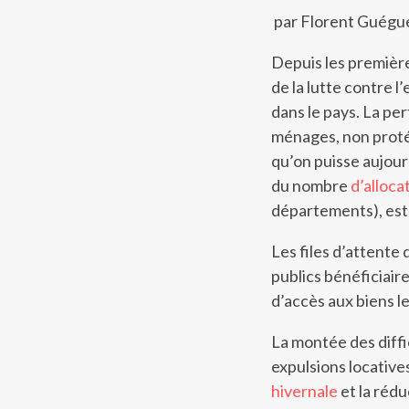
par Florent Guégu
Depuis les premièr
de la lutte contre 
dans le pays. La pe
ménages, non proté
qu’on puisse aujour
du nombre
d’alloca
départements), est 
Les files d’attente
publics bénéficiair
d’accès aux biens le
La montée des diffi
expulsions locatives
hivernale
et la réd