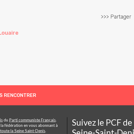
>>> Partager
Louaire
S RENCONTRER
Suivez le PCF de
is
du
Parti communiste Français
.
 la fédération en vous abonnant à
Seine-Saint-Den
toute la Seine Saint-Denis
.