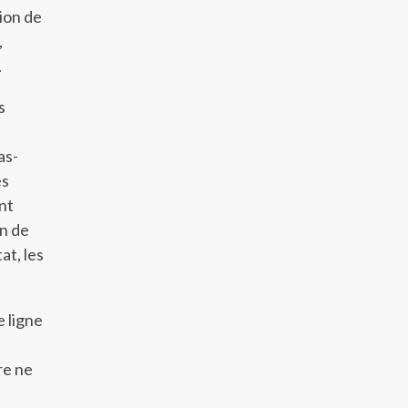
ion de
,
.
s
as-
es
nt
an de
at, les
e ligne
re ne