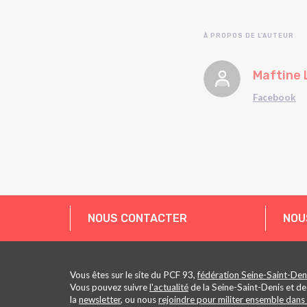
À PROPOS DE L'AUTEUR
Maftine 
Facebook
NOUS CONTACTER
NOU
Vous êtes sur le site du PCF 93,
fédération Seine-Saint-Den
Vous pouvez suivre
l'actualité
de la Seine-Saint-Denis et de
la
newsletter
, ou nous
rejoindre pour militer ensemble dans 