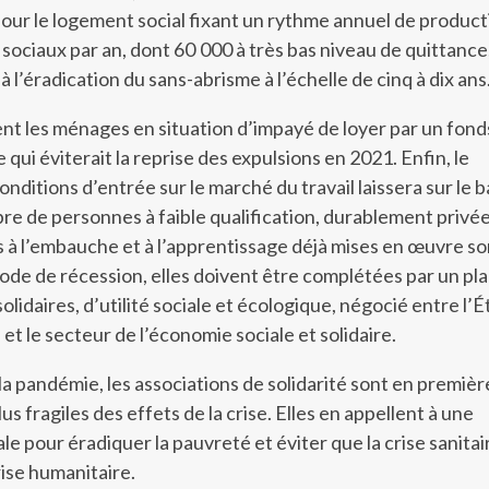
our le logement social fixant un rythme annuel de product
ociaux par an, dont 60 000 à très bas niveau de quittance
à l’éradication du sans-abrisme à l’échelle de cinq à dix ans
t les ménages en situation d’impayé de loyer par un fond
qui éviterait la reprise des expulsions en 2021. Enfin, le
ditions d’entrée sur le marché du travail laissera sur le b
e de personnes à faible qualification, durablement privé
des à l’embauche et à l’apprentissage déjà mises en œuvre so
ode de récession, elles doivent être complétées par un pl
olidaires, d’utilité sociale et écologique, négocié entre l’Ét
s et le secteur de l’économie sociale et solidaire.
la pandémie, les associations de solidarité sont en premièr
us fragiles des effets de la crise. Elles en appellent à une
le pour éradiquer la pauvreté et éviter que la crise sanitai
ise humanitaire.