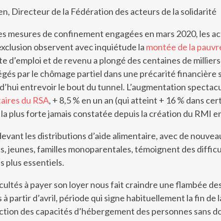
en,
Directeur de la Fédération des acteurs de la solidarité
es mesures de confinement engagées en mars 2020, les ac
l’exclusion observent avec inquiétude la
montée de la pauvr
rte d’emploi et de revenu a plongé des centaines de milliers
gés par le chômage partiel dans une précarité financière 
d’hui entrevoir le bout du tunnel. L’augmentation spectacu
taires du RSA
, + 8,5 % en un an (qui atteint + 16 % dans cer
la plus forte jamais constatée depuis la création du RMI e
 devant les distributions d’aide alimentaire, avec de nouvea
es, jeunes, familles monoparentales, témoignent des diffic
s plus essentiels.
cultés à payer son loyer nous fait craindre une flambée de
 à partir d’avril, période qui signe habituellement la fin de 
uction des capacités d’hébergement des personnes sans do