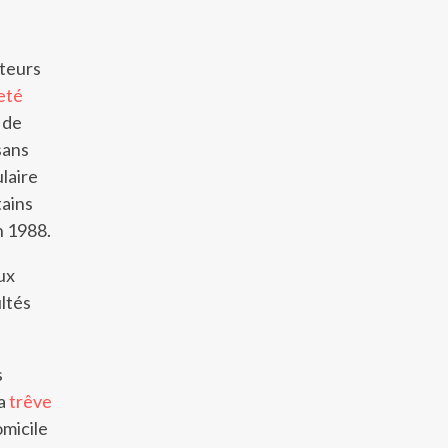
teurs
eté
 de
sans
laire
tains
n 1988.
ux
ultés
s
la
trêve
micile