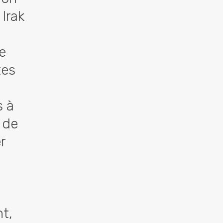
 Irak
de
tes
u
s à
 de
r
nt,