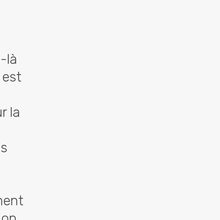
-là
 est
r la
és
ment
ion