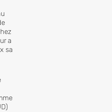
au
de
chez
ur a
x sa
e
ramme
UD)