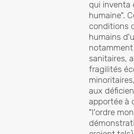
qui inventa 
humaine". Cel
conditions d
humains d'un
notamment à
sanitaires,
fragilités é
minoritaires
aux déficien
apportée à 
"l'ordre mon
démonstrati
croient tels)