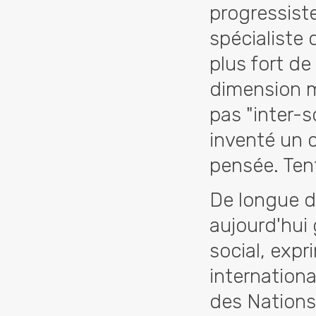
progressist
spécialiste 
plus fort de 
dimension m
pas "inter-so
inventé un 
pensée. Ten
De longue d
aujourd'hui 
social, expr
internationa
des Nations