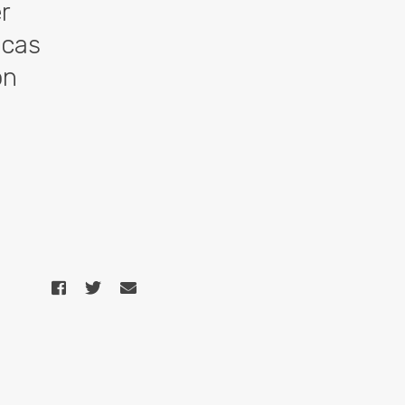
r
 cas
on