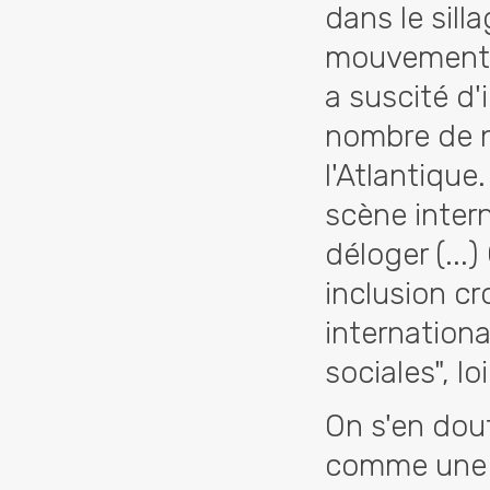
dans le sill
mouvement "
a suscité d
nombre de n
l'Atlantique.
scène intern
déloger (...
inclusion cr
internationa
sociales", l
On s'en dout
comme une b