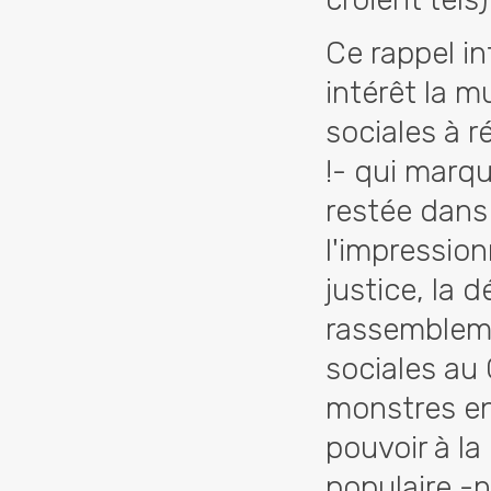
Ce rappel i
intérêt la m
sociales à r
!- qui marqu
restée dans
l'impressio
justice, la d
rassembleme
sociales au 
monstres en
pouvoir à l
populaire -