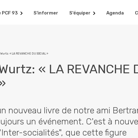
e PCF 93
S'informer
S'équiper
Agenda
C
 Wurtz: « LA REVANCHE DU SOCIAL »
 Wurtz: « LA REVANCHE 
»
un nouveau livre de notre ami Bertr
oujours un événement. C'est à nouv
"Inter-socialités", que cette figure