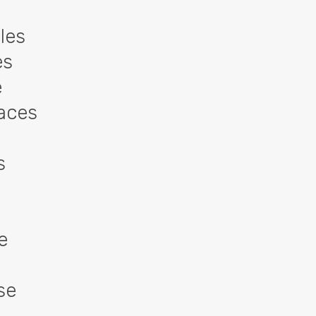
 les
es
e
naces
s
t
e
se