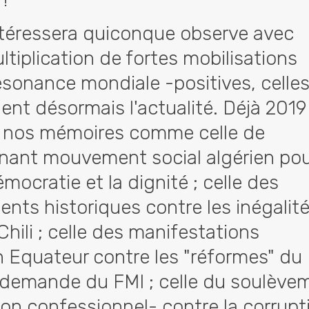
ntéressera quiconque observe avec
ultiplication de fortes mobilisations
ésonance mondiale -positives, celles
ent désormais l'actualité. Déjà 2019
 nos mémoires comme celle de
nnant mouvement social algérien pou
émocratie et la dignité ; celle des
nts historiques contre les inégalit
Chili ; celle des manifestations
 Equateur contre les "réformes" du
a demande du FMI ; celle du soulève
non confessionnel- contre la corrupt