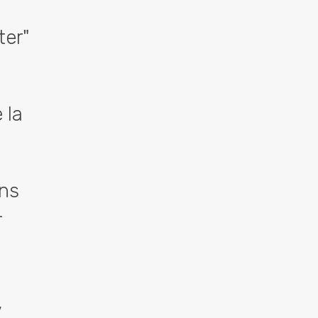
ter"
 la
ons
-
,