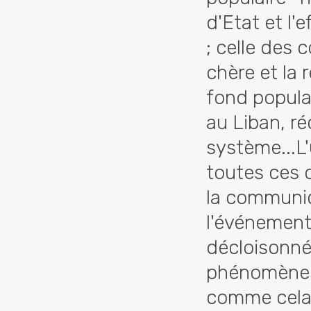
d'Etat et l'
; celle des 
chère et la 
fond populai
au Liban, r
système...L
toutes ces 
la communic
l'événement
décloisonnée
phénomène n
comme cela a