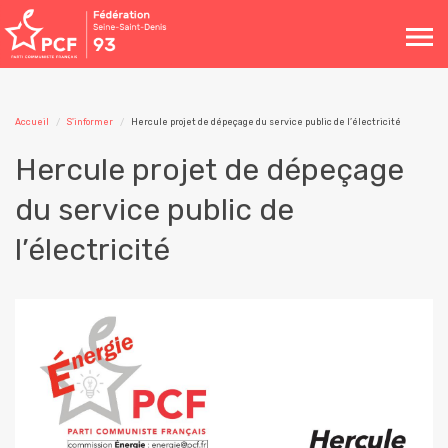
Toggle
navigation
Accueil
S'informer
Hercule projet de dépeçage du service public de l’électricité
Hercule projet de dépeçage
du service public de
l’électricité