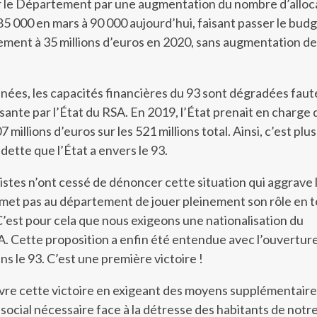
ur le Département par une augmentation du nombre d’alloc
5 000 en mars à 90 000 aujourd’hui, faisant passer le bud
ment à 35 millions d’euros en 2020, sans augmentation de
nées, les capacités financières du 93 sont dégradées faut
ante par l’État du RSA. En 2019, l’État prenait en charge
 millions d’euros sur les 521 millions total. Ainsi, c’est plus
 dette que l’État a envers le 93.
stes n’ont cessé de dénoncer cette situation qui aggrave 
ermet pas au département de jouer pleinement son rôle en 
 C’est pour cela que nous exigeons une nationalisation du
. Cette proposition a enfin été entendue avec l’ouvertur
s le 93. C’est une première victoire !
ivre cette victoire en exigeant des moyens supplémentair
cial nécessaire face à la détresse des habitants de notr