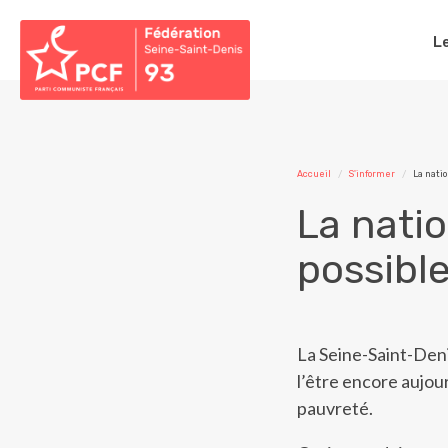
L
Accueil
S'informer
La natio
La natio
possible
La Seine-Saint-Den
l’être encore aujou
pauvreté.