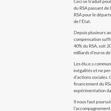
Ceci se traduit po
du RSA passant de 8
RSA pour le départe
de l’État.
Depuis plusieurs an
compensation suffis
40% du RSA, soit 207
milliards d’euros de
Les élu.e.s communi
inégalités et ne p
d’actions sociales.
financement du RSA
expérimentation dan
Il nous faut poursu
l’accompagnement so