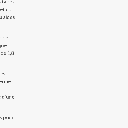
ataires
get du
s aides
e de
 que
 de 1,8
les
terme
e d’une
es pour
e