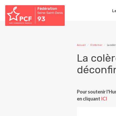
L
Accueil
S'informer
La colè
La colè
déconf
Pour soutenir l'Hu
en cliquant
ICI