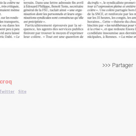
>>> Partager
ecroq
Twitter
Site