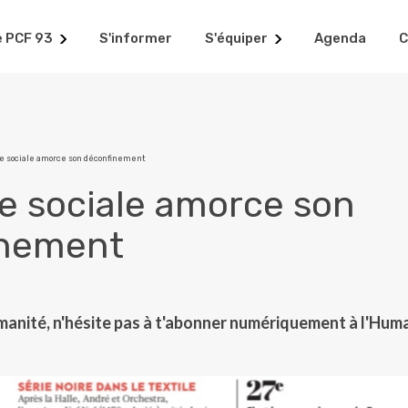
e PCF 93
S'informer
S'équiper
Agenda
C
re sociale amorce son déconfinement
re sociale amorce son
inement
manité, n'hésite pas à t'abonner numériquement à l'Hum