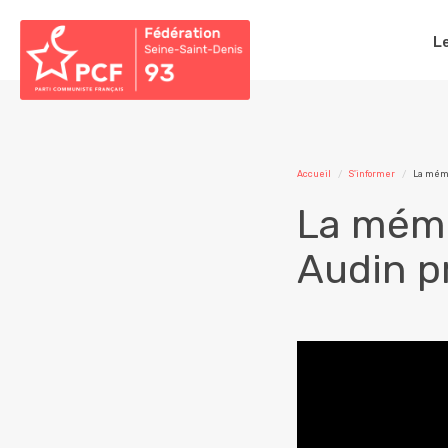
L
Accueil
S'informer
La mémo
La mémo
Audin p