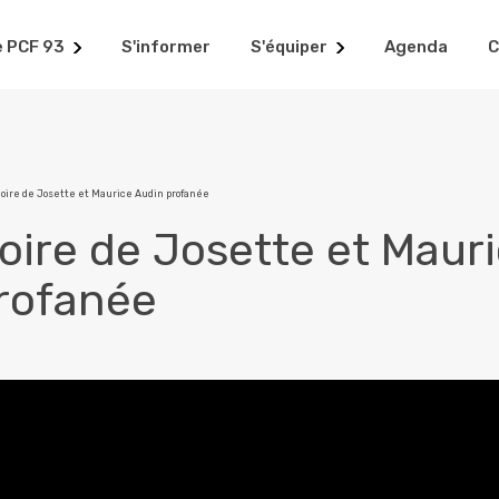
e PCF 93
S'informer
S'équiper
Agenda
C
ire de Josette et Maurice Audin profanée
ire de Josette et Maur
rofanée