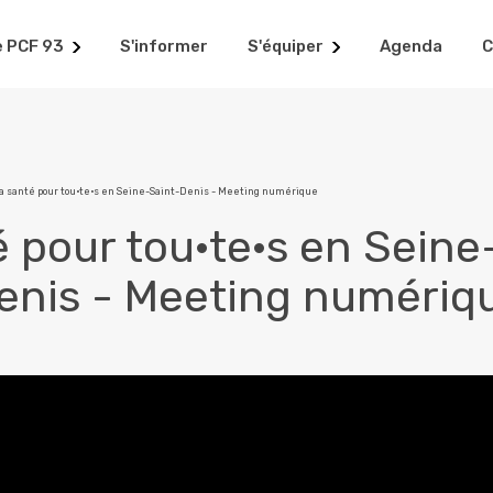
e PCF 93
S'informer
S'équiper
Agenda
C
a santé pour tou·te·s en Seine-Saint-Denis - Meeting numérique
é pour tou·te·s en Seine
enis - Meeting numériq