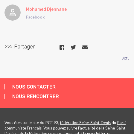
Mohamed Djennane
Facebook
>>> Partager
ACTU
NOUS CONTACTER
NOUS RENCONTRER
Vous êtes sur le site du PCF 93,
fédération Seine-Saint-Denis
du
Parti
communiste Français
. Vous pouvez suivre
l'actualité
de la Seine-Saint-
Denis et de la fédération en vous abonnant à la
newsletter
, ou