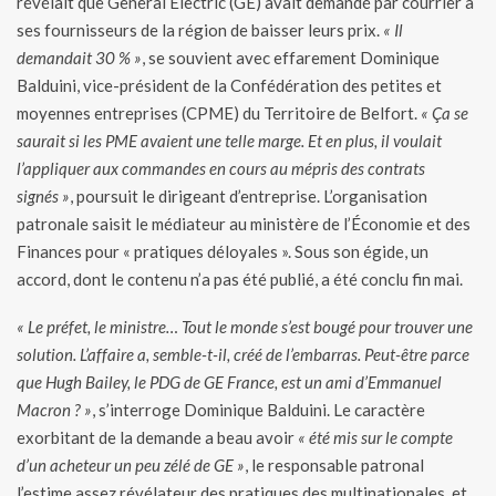
révélait que General Electric (GE) avait demandé par courrier à
ses fournisseurs de la région de baisser leurs prix.
« Il
demandait 30 % »
, se souvient avec effarement Dominique
Balduini, vice-président de la Confédération des petites et
moyennes entreprises (CPME) du Territoire de Belfort.
« Ça se
saurait si les PME avaient une telle marge. Et en plus, il voulait
l’appliquer aux commandes en cours au mépris des contrats
signés »
, poursuit le dirigeant d’entreprise. L’organisation
patronale saisit le médiateur au ministère de l’Économie et des
Finances pour « pratiques déloyales ». Sous son égide, un
accord, dont le contenu n’a pas été publié, a été conclu fin mai.
« Le préfet, le ministre… Tout le monde s’est bougé pour trouver une
solution. L’affaire a, semble-t-il, créé de l’embarras. Peut-être parce
que Hugh Bailey, le PDG de GE France, est un ami d’Emmanuel
Macron ? »
, s’interroge Dominique Balduini. Le caractère
exorbitant de la demande a beau avoir
« été mis sur le compte
d’un acheteur un peu zélé de GE »
, le responsable patronal
l’estime assez révélateur des pratiques des multinationales, et