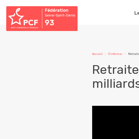
L
Accueil
S'informer
Retrait
Retraite
milliard