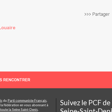
>>> Partager
Louaire
S RENCONTRER
Suivez le PCF de
is
du
Parti communiste Français
.
 la fédération en vous abonnant à
Seine-Saint-Den
toute la Seine Saint-Denis
.