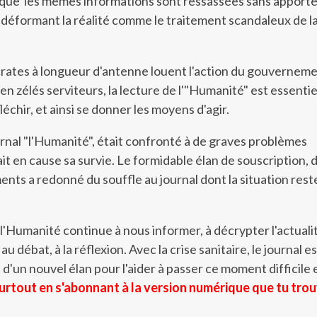
, que les mêmes informations sont ressassées sans apport
e déformant la réalité comme le traitement scandaleux de l
crates à longueur d'antenne louent l'action du gouverneme
 en zélés serviteurs, la lecture de l'"Humanité" est essentie
léchir, et ainsi se donner les moyens d'agir.
ournal "l'Humanité", était confronté à de graves problèmes
it en cause sa survie. Le formidable élan de souscription, 
s a redonné du souffle au journal dont la situation rest
 l'Humanité continue à nous informer, à décrypter l'actualit
u débat, à la réflexion. Avec la crise sanitaire, le journal e
in d'un nouvel élan pour l'aider à passer ce moment difficile 
urtout en s'abonnant à la version numérique que tu tro