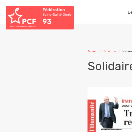
L
Accueil
S'informer
Solidair
Solidair