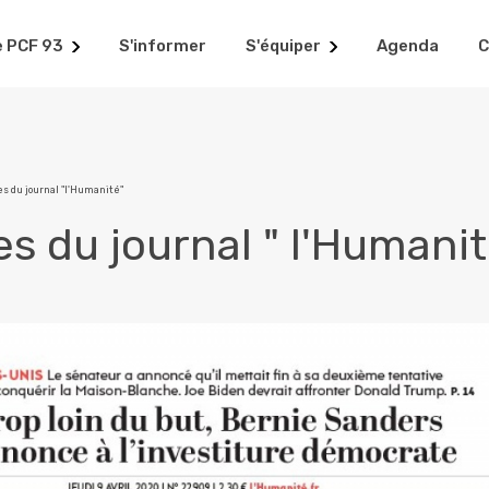
e PCF 93
S'informer
S'équiper
Agenda
C
es du journal "l'Humanité"
es du journal " l'Humanit