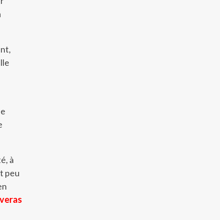
er
a
nt,
lle
de
e
é, à
st peu
en
uveras