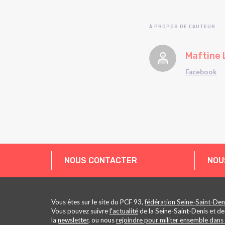
À PROPOS DE L'AUTEUR
Maftine 
Facebook
NOUS CONTACTER
NOU
Vous êtes sur le site du PCF 93,
fédération Seine-Saint-Den
Vous pouvez suivre
l'actualité
de la Seine-Saint-Denis et de
la
newsletter
, ou nous
rejoindre pour militer ensemble dans 