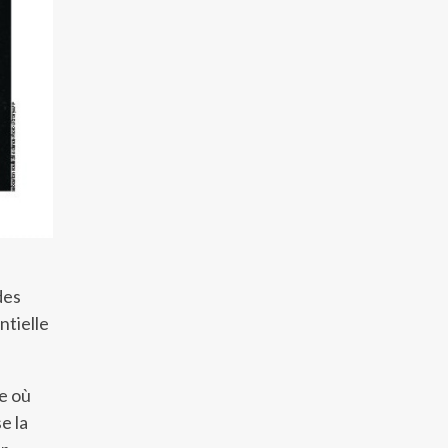
des
ntielle
re où
e la