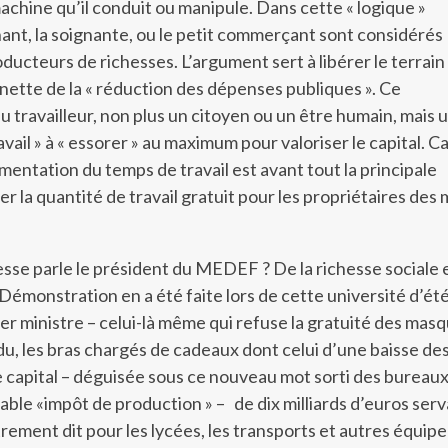
achine qu’il conduit ou manipule. Dans cette « logique »
nant, la soignante, ou le petit commerçant sont considérés
cteurs de richesses. L’argument sert à libérer le terrain
linette de la « réduction des dépenses publiques ». Ce
u travailleur, non plus un citoyen ou un être humain, mais 
avail » à « essorer » au maximum pour valoriser le capital. C
gmentation du temps de travail est avant tout la principale
 la quantité de travail gratuit pour les propriétaires des
esse parle le président du MEDEF ? De la richesse sociale 
 Démonstration en a été faite lors de cette université d’ét
er ministre – celui-là même qui refuse la gratuité des masq
ndu, les bras chargés de cadeaux dont celui d’une baisse de
 capital – déguisée sous ce nouveau mot sorti des bureau
rable «impôt de production » – de dix milliards d’euros serv
trement dit pour les lycées, les transports et autres équip