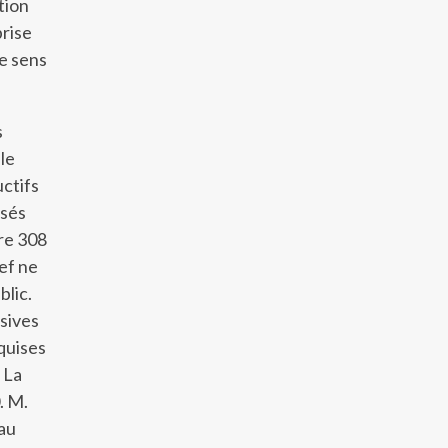
tion
rise
de sens
s
 le
ctifs
osés
bre 308
ef ne
blic.
ssives
nquises
 La
. M.
 au