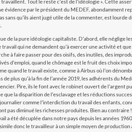
ravaillent. Tout le reste c’est de l’idéologie ». Cette asser
e évidence par le président du MEDEF, abondamment rep
s sans qu’ils aient jugé utile de la commenter, est lourde 
.
e de la pure idéologie capitaliste. D’abord, elle néglige le
e travail qui ne demandent qu’à exercer une activité et que
à faire passer pour des oisifs, des inutiles, des improdu
ivés d’emploi, quand le chômage est le fruit des choix imp
même quand le travail existe, comme à Airbus où l’on dénom
de plus qu’à la fin de l’année 2019, les adhérents du Med
encier. Pire, ils le font avec le robinet ouvert de l’argent pu
que la disparition de l’esclavage et les réductions succe
 journalier comme l’interdiction du travail des enfants, co
ont pas diminué les richesses produites. Bien au contraire !
vail a été décuplée dans notre pays depuis les années 1960
imile donc le travailleur à un simple moyen de production