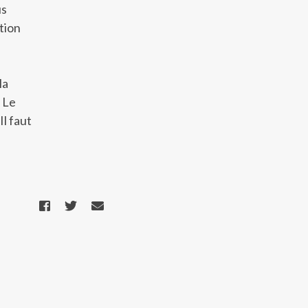
us
tion
la
. Le
l faut