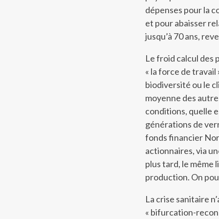
dépenses pour la col
et pour abaisser rel
jusqu’à 70 ans, reve
Le froid calcul des 
« la force de travail
biodiversité ou le c
moyenne des autres
conditions, quelle es
générations de verr
fonds financier Nord
actionnaires, via un
plus tard, le même l
production. On pour
La crise sanitaire n
« bifurcation-recon