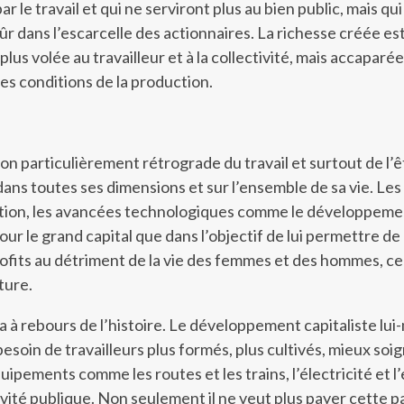
ar le travail et qui ne serviront plus au bien public, mais qui
r dans l’escarcelle des actionnaires. La richesse créée est
lus volée au travailleur et à la collectivité, mais accaparée
es conditions de la production.
vision particulièrement rétrograde du travail et surtout de l’
ans toutes ses dimensions et sur l’ensemble de sa vie. Les
tion, les avancées technologiques comme le développeme
ur le grand capital que dans l’objectif de lui permettre de
rofits au détriment de la vie des femmes et des hommes, ce
ture.
 à rebours de l’histoire. Le développement capitaliste lu
esoin de travailleurs plus formés, plus cultivés, mieux soi
ipements comme les routes et les trains, l’électricité et l’
ivité publique. Non seulement il ne veut plus payer cette p