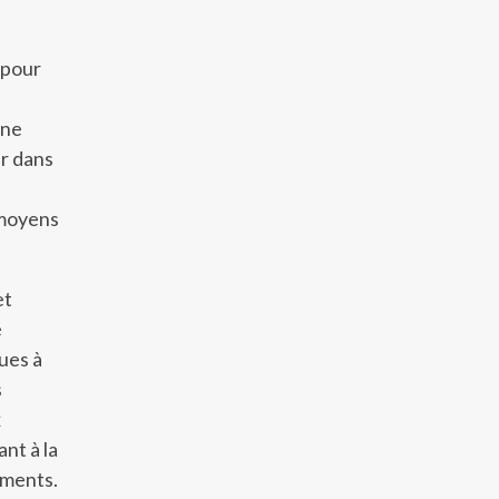
 pour
une
ar dans
 moyens
et
é
ues à
s
x
ant à la
ements.