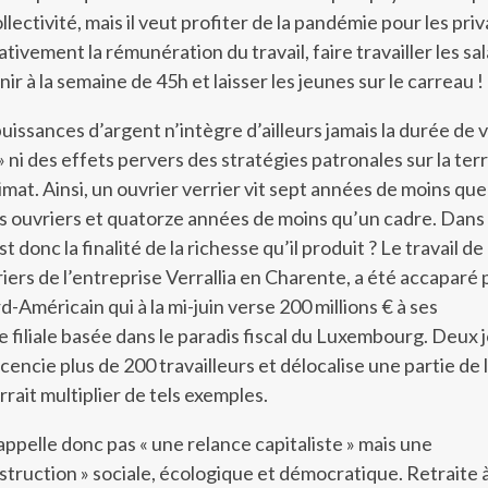
lectivité, mais il veut profiter de la pandémie pour les priv
ativement la rémunération du travail, faire travailler les sal
nir à la semaine de 45h et laisser les jeunes sur le carreau !
puissances d’argent n’intègre d’ailleurs jamais la durée de 
 » ni des effets pervers des stratégies patronales sur la terr
limat. Ainsi, un ouvrier verrier vit sept années de moins que
 ouvriers et quatorze années de moins qu’un cadre. Dans
t donc la finalité de la richesse qu’il produit ? Le travail de
iers de l’entreprise Verrallia en Charente, a été accaparé 
-Américain qui à la mi-juin verse 200 millions € à ses
e filiale basée dans le paradis fiscal du Luxembourg. Deux 
icencie plus de 200 travailleurs et délocalise une partie de 
rait multiplier de tels exemples.
’appelle donc pas « une relance capitaliste » mais une
struction » sociale, écologique et démocratique. Retraite 