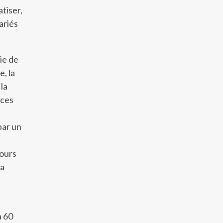
atiser,
ariés
vie de
e, la
 la
 ces
par un
jours
la
à 60