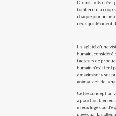
Dix milliards créés p
tomberont à coup sû
chaque jour un peu p
ceux qui décident d
Il s’agit ici d’une 
humain, considéré d
facteurs de produc
humain n’existent po
« maximiser » ses p
animaux et de la na
Cette conception va
a pourtant bien eu b
mieux logés ou d’équ
payés par la collect