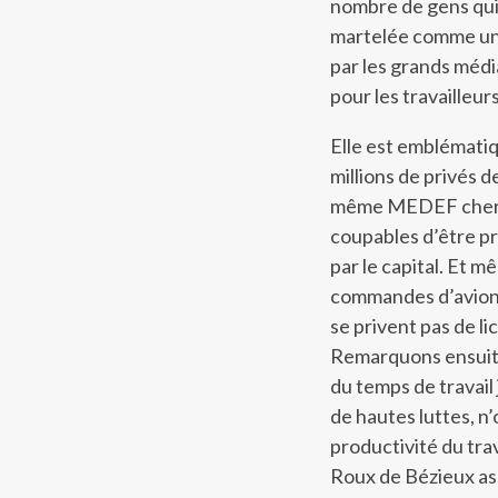
nombre de gens qui t
martelée comme un
par les grands média
pour les travailleurs
Elle est emblématiqu
millions de privés d
même MEDEF cherche 
coupables d’être pr
par le capital. Et 
commandes d’avions 
se privent pas de lic
Remarquons ensuite 
du temps de travail
de hautes luttes, n’
productivité du tra
Roux de Bézieux ass