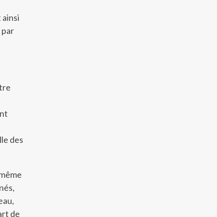
 ainsi
 par
être
nt
lle des
i-même
gnés,
eau,
art de