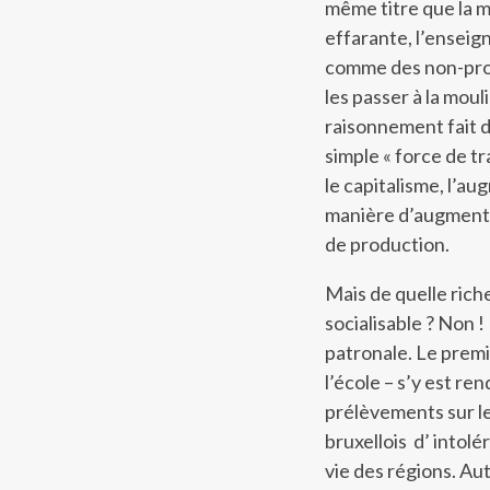
même titre que la m
effarante, l’enseig
comme des non-produ
les passer à la mou
raisonnement fait d
simple « force de tr
le capitalisme, l’au
manière d’augmenter
de production.
Mais de quelle rich
socialisable ? Non !
patronale. Le premi
l’école – s’y est re
prélèvements sur le
bruxellois d’ intolé
vie des régions. Au