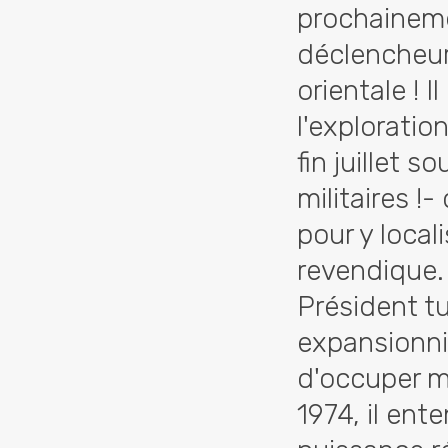
prochaineme
déclencheur
orientale ! 
l'explorati
fin juillet 
militaires !
pour y local
revendique.
Président tu
expansionni
d'occuper m
1974, il ent