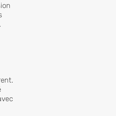
sion
s
.
ent.
é
(avec