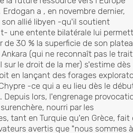
e la future ressource vers l'Europe
, Erdogan a , en novembre dernier,
son allié libyen -qu'il soutient
t- une entente bilatérale lui permet
 de 30 % la superficie de son plate
 Ankara (qui ne reconnaît pas le trai
l sur le droit de la mer) s'estime dès 
oit en lançant des forages explorato
Chypre -ce qui a eu lieu dès le débu
. Depuis lors, l'engrenage provocati
-surenchère, nourri par les
s, tant en Turquie qu'en Grèce, fait 
vateurs avertis que "nous sommes 