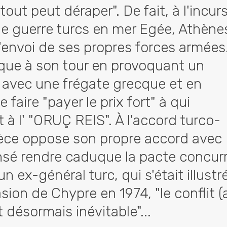
ut peut déraper". De fait, à l'incur
de guerre turcs en mer Egée, Athène
'envoi de ses propres forces armées
ique à son tour en provoquant un
avec une frégate grecque et en
faire "payer le prix fort" à qui
t à l' "ORUÇ REIS". À l'accord turco-
Grèce oppose son propre accord avec
nsé rendre caduque la pacte concurr
n ex-général turc, qui s'était illustr
vasion de Chypre en 1974, "le conflit 
t désormais inévitable"...