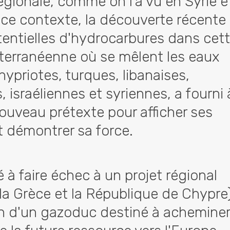
égionale, comme on l'a vu en Syrie e
 ce contexte, la découverte récente
tentielles d'hydrocarbures dans cet
terranéenne où se mêlent les eaux
ypriotes, turques, libanaises,
 israéliennes et syriennes, a fourni 
ouveau prétexte pour afficher ses
t démontrer sa force.
é à faire échec à un projet régional
 la Grèce et la République de Chypre
n d'un gazoduc destiné à acheminer