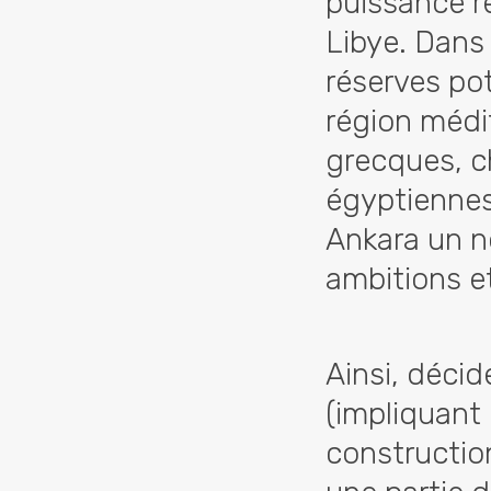
puissance r
Libye. Dans
réserves po
région médi
grecques, ch
égyptiennes,
Ankara un n
ambitions e
Ainsi, décid
(impliquant
constructio