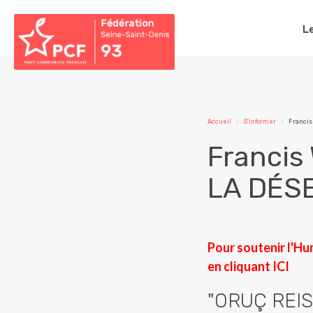
L
Accueil
S'informer
Francis
Francis
LA DÉSE
Pour soutenir l'Hu
en cliquant
ICI
"ORUÇ REIS"