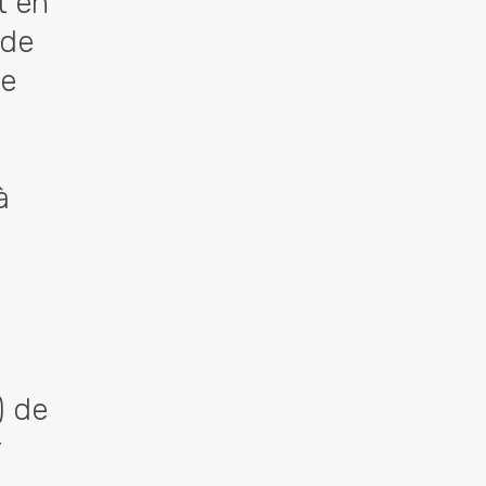
t en
 de
te
à
) de