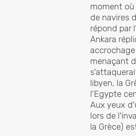
moment où to
de navires 
répond par l
Ankara répl
accrochage 
menaçant de 
s'attaquerai
libyen, la 
l'Egypte ce
Aux yeux d'u
lors de l'in
la Grèce) es