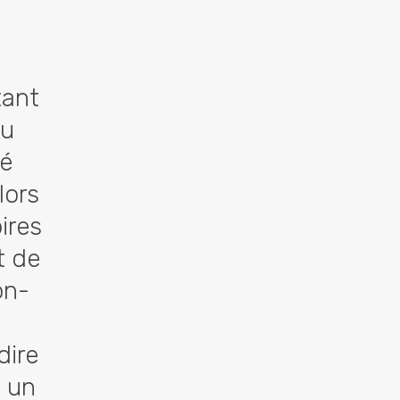
tant
au
té
lors
ires
t de
on-
dire
à un