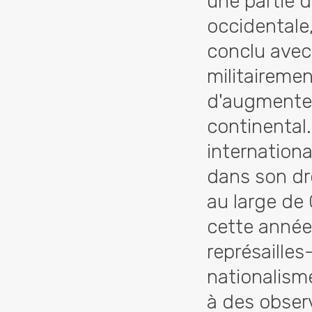
une partie d
occidentale
conclu avec 
militairemen
d'augmenter
continental.
internationa
dans son dr
au large de 
cette année
représailles
nationalisme
à des obser