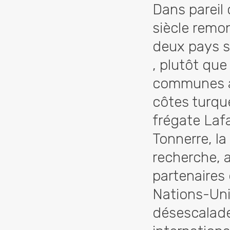
Dans pareil
siècle remon
deux pays s'
, plutôt qu
communes av
côtes turqu
frégate Laf
Tonnerre, la
recherche, a
partenaires
Nations-Uni
désescalade