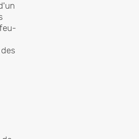
d'un
s
 feu-
 des