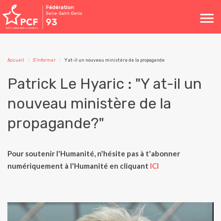
Toggle
navigation
Accueil
S'informer
Y at-il un nouveau ministère de la propagande
Patrick Le Hyaric : "Y at-il un
nouveau ministère de la
propagande?"
Pour soutenir l'Humanité, n'hésite pas à t'abonner
numériquement à l'Humanité en cliquant
ICI