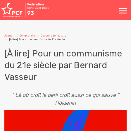
Toggle
navigation
Accueil
Comprendre
Conseils de lecture
[À lire] Pour un communisme du 21e siècle
[À lire] Pour un communisme
du 21e siècle par Bernard
Vasseur
" Là où croît le péril croît aussi ce qui sauve "
Hölderlin