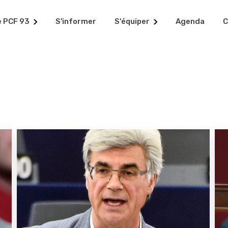
e PCF 93
S'informer
S'équiper
Agenda
C